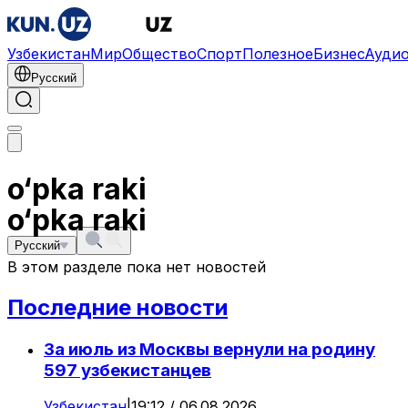
Узбекистан
Мир
Общество
Спорт
Полезное
Бизнес
Ауди
Русский
o‘pka raki
o‘pka raki
Русский
В этом разделе пока нет новостей
Последние новости
За июль из Москвы вернули на родину
597 узбекистанцев
Узбекистан
|
19:12 / 06.08.2026