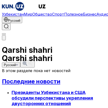
Узбекистан
Мир
Общество
Спорт
Полезное
Бизнес
Ауди
Русский
Qarshi shahri
Qarshi shahri
Русский
В этом разделе пока нет новостей
Последние новости
Президенты Узбекистана и США
обсудили перспективы укрепления
двусторонних отношений