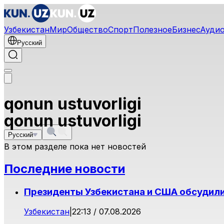
Узбекистан
Мир
Общество
Спорт
Полезное
Бизнес
Ауди
Русский
qonun ustuvorligi
qonun ustuvorligi
Русский
В этом разделе пока нет новостей
Последние новости
Президенты Узбекистана и США обсудил
Узбекистан
|
22:13 / 07.08.2026