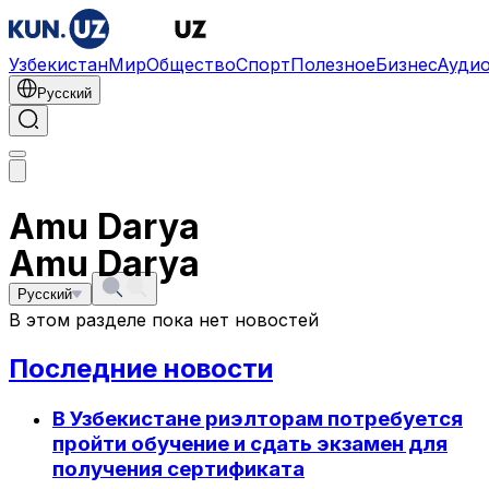
Узбекистан
Мир
Общество
Спорт
Полезное
Бизнес
Ауди
Русский
Amu Darya
Amu Darya
Русский
В этом разделе пока нет новостей
Последние новости
В Узбекистане риэлторам потребуется
пройти обучение и сдать экзамен для
получения сертификата