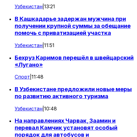
Узбекистан
|
13:21
В Кашкадарье задержан мужчина при
получении крупной суммы за обещание
помочь с приватизацией участка
Узбекистан
|
11:51
Бехруз Каримов перешёл в швейцарский
«Лугано»
Спорт
|
11:48
В Узбекистане предложили новые меры
по развитию активного туризма
Узбекистан
|
10:48
На направлениях Чарвак, Заамин и
перевал Камчик установят особый
порядок для автобусов и