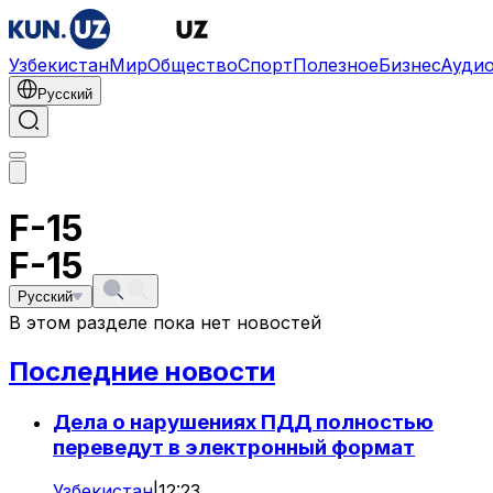
Узбекистан
Мир
Общество
Спорт
Полезное
Бизнес
Ауди
Русский
F-15
F-15
Русский
В этом разделе пока нет новостей
Последние новости
Дела о нарушениях ПДД полностью
переведут в электронный формат
Узбекистан
|
12:23