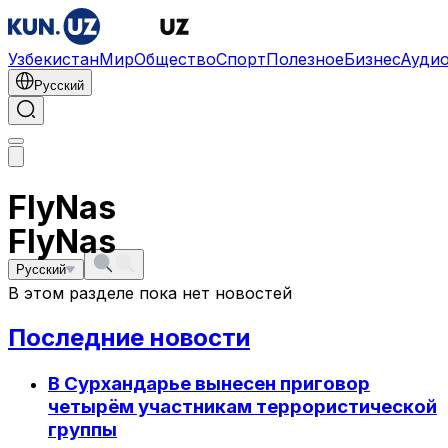
Узбекистан
Мир
Общество
Спорт
Полезное
Бизнес
Ауди
Русский
FlyNas
FlyNas
Русский
В этом разделе пока нет новостей
Последние новости
В Сурхандарье вынесен приговор
четырём участникам террористической
группы