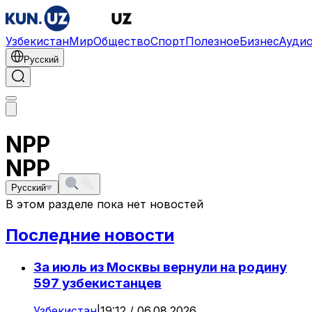
Узбекистан
Мир
Общество
Спорт
Полезное
Бизнес
Ауди
Русский
NPP
NPP
Русский
В этом разделе пока нет новостей
Последние новости
За июль из Москвы вернули на родину
597 узбекистанцев
Узбекистан
|
19:12 / 06.08.2026