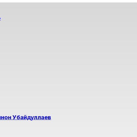
о
ннон Убайдуллаев