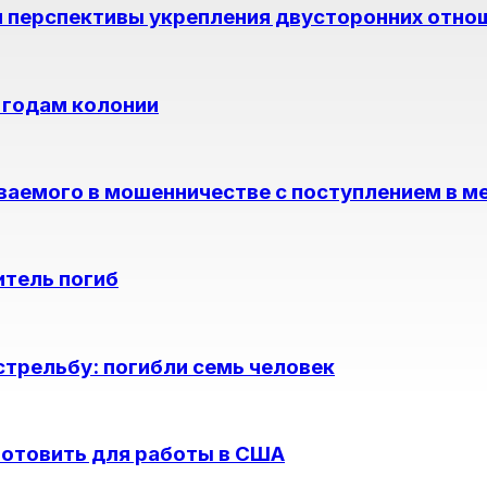
и перспективы укрепления двусторонних отно
 годам колонии
ваемого в мошенничестве с поступлением в м
итель погиб
стрельбу: погибли семь человек
готовить для работы в США