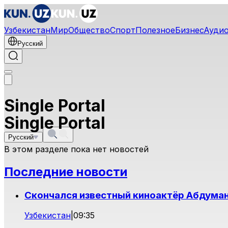
Узбекистан
Мир
Общество
Спорт
Полезное
Бизнес
Ауди
Русский
Single Portal
Single Portal
Русский
В этом разделе пока нет новостей
Последние новости
Скончался известный киноактёр Абдума
Узбекистан
|
09:35