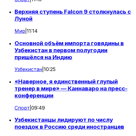
Верхняя ступень Falcon 9 столкнулась с
Луной
Мир
|
11:14
Основной объём импорта говядины в
Узбекистан в первом полугодии
пришёлся на Индию
Узбекистан
|
10:25
«Наверное, я единственный глупый
тренер в мире» — Каннаваро на пресс-
конференции
Спорт
|
09:49
Узбекистанцы лидируют по числу
поездок в Россию среди иностранцев