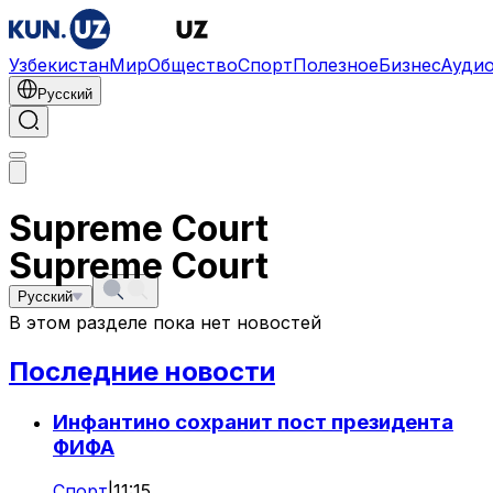
Узбекистан
Мир
Общество
Спорт
Полезное
Бизнес
Ауди
Русский
Supreme Court
Supreme Court
Русский
В этом разделе пока нет новостей
Последние новости
Инфантино сохранит пост президента
ФИФА
Спорт
|
11:15