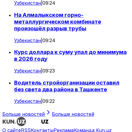
Узбекистан
|
09:24
На Алмалыкском горно-
металлургическом комбинате
произошёл разрыв трубы
Узбекистан
|
09:24
Курс доллара к суму упал до минимума
в 2026 году
Узбекистан
|
09:23
Водитель стройорганизации оставил
без света два района в Ташкенте
Узбекистан
|
09:22
Больше новостей
Больше новостей
О сайте
RSS
Контакты
Реклама
Команда Kun.uz