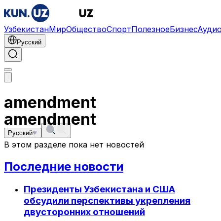
Узбекистан
Мир
Общество
Спорт
Полезное
Бизнес
Ауди
Русский
amendment
amendment
Русский
В этом разделе пока нет новостей
Последние новости
Президенты Узбекистана и США
обсудили перспективы укрепления
двусторонних отношений