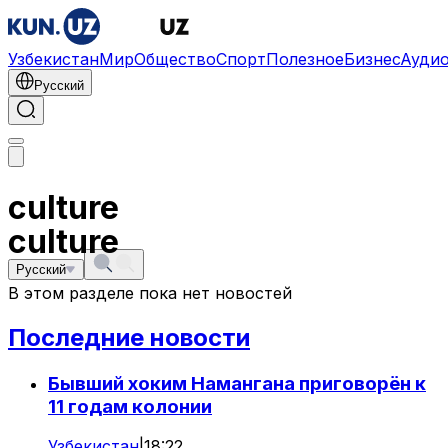
Узбекистан
Мир
Общество
Спорт
Полезное
Бизнес
Ауди
Русский
culture
culture
Русский
В этом разделе пока нет новостей
Последние новости
Бывший хоким Намангана приговорён к
11 годам колонии
Узбекистан
|
18:22