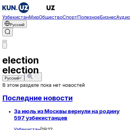
Узбекистан
Мир
Общество
Спорт
Полезное
Бизнес
Ауди
Русский
election
election
Русский
В этом разделе пока нет новостей
Последние новости
За июль из Москвы вернули на родину
597 узбекистанцев
Узбекистан
|
19:12