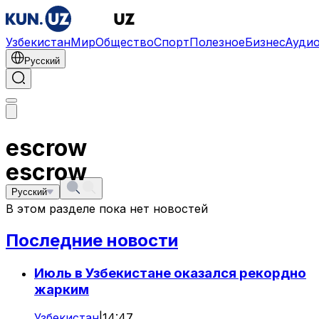
Узбекистан
Мир
Общество
Спорт
Полезное
Бизнес
Ауди
Русский
escrow
escrow
Русский
В этом разделе пока нет новостей
Последние новости
Июль в Узбекистане оказался рекордно
жарким
Узбекистан
|
14:47