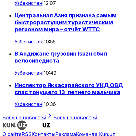
Узбекистан
|
12:07
Центральная Азия признана самым
быстрорастущим туристическим
регионом мира – отчёт WTTC
Узбекистан
|
10:55
В Андижане грузовик Isuzu сбил
велосипедиста
Узбекистан
|
10:49
Инспектор Яккасарайского УКД ОВД
спас тонущего 13-летнего мальчика
Узбекистан
|
10:36
Больше новостей
Больше новостей
О сайте
RSS
Контакты
Реклама
Команда Kun.uz