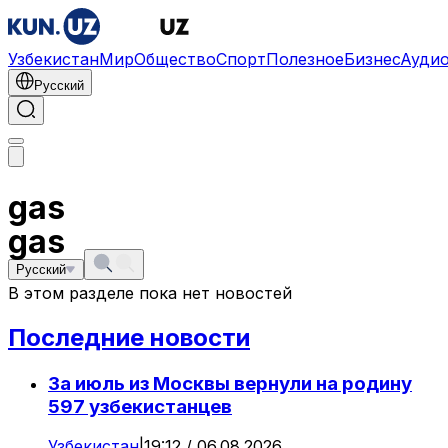
Узбекистан
Мир
Общество
Спорт
Полезное
Бизнес
Ауди
Русский
gas
gas
Русский
В этом разделе пока нет новостей
Последние новости
За июль из Москвы вернули на родину
597 узбекистанцев
Узбекистан
|
19:12 / 06.08.2026