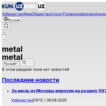
Узбекистан
Мир
Общество
Спорт
Полезное
Бизнес
Ауди
Русский
metal
metal
Русский
В этом разделе пока нет новостей
Последние новости
За июль из Москвы вернули на родину 59
Узбекистан
|
19:12 / 06.08.2026