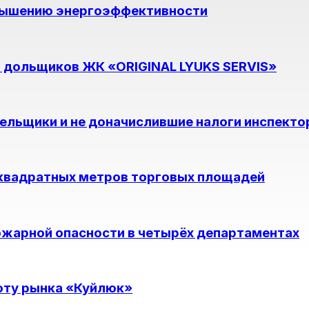
овышению энергоэффективности
 дольщиков ЖК «ORIGINAL LYUKS SERVIS»
ельщики и не доначислившие налоги инспект
 квадратных метров торговых площадей
ожарной опасности в четырёх департаментах
оту рынка «Куйлюк»