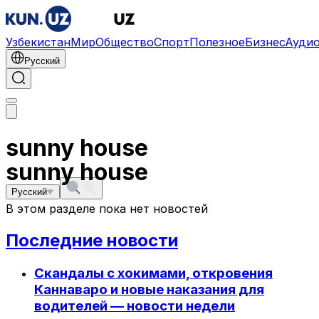
Узбекистан
Мир
Общество
Спорт
Полезное
Бизнес
Ауди
Русский
sunny house
sunny house
Русский
В этом разделе пока нет новостей
Последние новости
Скандалы с хокимами, откровения
Каннаваро и новые наказания для
водителей — новости недели