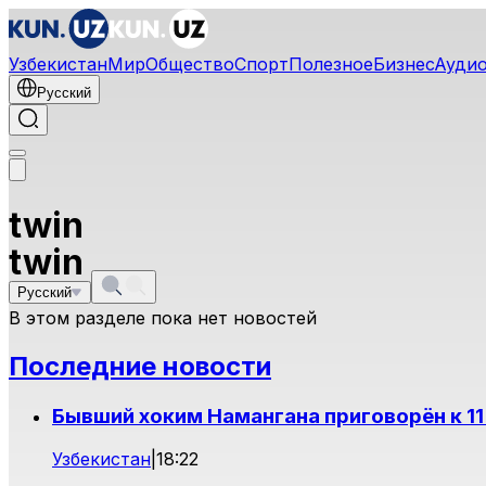
Узбекистан
Мир
Общество
Спорт
Полезное
Бизнес
Ауди
Русский
twin
twin
Русский
В этом разделе пока нет новостей
Последние новости
Бывший хоким Намангана приговорён к 11
Узбекистан
|
18:22