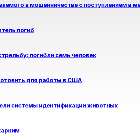
ваемого в мошенничестве с поступлением в м
итель погиб
стрельбу: погибли семь человек
готовить для работы в США
цели системы идентификации животных
жарким