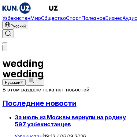
Узбекистан
Мир
Общество
Спорт
Полезное
Бизнес
Ауди
Русский
wedding
wedding
Русский
В этом разделе пока нет новостей
Последние новости
За июль из Москвы вернули на родину
597 узбекистанцев
Узбекистан
|
19:12 / 06.08.2026