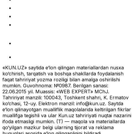
«KUN.UZ» saytida e‘lon qilingan materiallardan nusxa
ko‘chirish, tarqatish va boshqa shakllarda foydalanish
faqat tahririyat yozma roziligi bilan amalga oshirilishi
mumkin. Guvohnoma: №0987. Berilgan sanasi:
22.06.2015 yil. Muassis: «WEB EXPERT» MChJ.
Tahririyat manzili: 100043, Toshkent shahri, K. Ermatov
ko‘chasi, 12-uy. Elektron manzil:
info@kun.uz
. Saytda
e‘lon qilinayotgan mualliflik maqolalarida keltirilgan fikrlar
muallifga tegishli va ular Kun.uz tahririyati nuqtai nazarini
ifoda etmasligi mumkin. (T) — maqola va materiallarda
qo‘yilgan mazkur belgi ularning tijorat va reklama
huquqlari asosida e‘lon qilinganligini bildiradi.