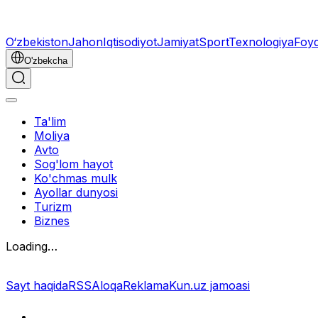
O‘zbekiston
Jahon
Iqtisodiyot
Jamiyat
Sport
Texnologiya
Foyd
O'zbekcha
Ta'lim
Moliya
Avto
Sog'lom hayot
Ko'chmas mulk
Ayollar dunyosi
Turizm
Biznes
Loading…
Sayt haqida
RSS
Aloqa
Reklama
Kun.uz jamoasi