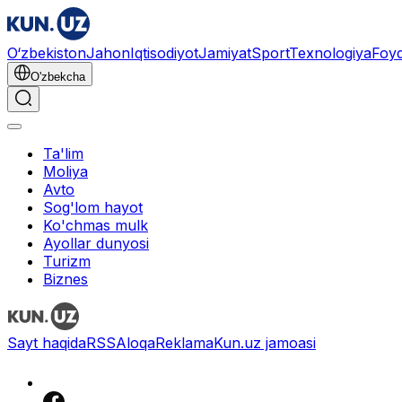
O‘zbekiston
Jahon
Iqtisodiyot
Jamiyat
Sport
Texnologiya
Foyd
O'zbekcha
Ta'lim
Moliya
Avto
Sog'lom hayot
Ko'chmas mulk
Ayollar dunyosi
Turizm
Biznes
Sayt haqida
RSS
Aloqa
Reklama
Kun.uz jamoasi