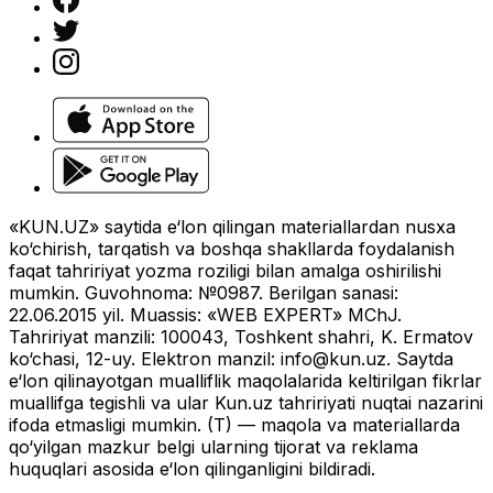
«KUN.UZ» saytida e‘lon qilingan materiallardan nusxa
ko‘chirish, tarqatish va boshqa shakllarda foydalanish
faqat tahririyat yozma roziligi bilan amalga oshirilishi
mumkin. Guvohnoma: №0987. Berilgan sanasi:
22.06.2015 yil. Muassis: «WEB EXPERT» MChJ.
Tahririyat manzili: 100043, Toshkent shahri, K. Ermatov
ko‘chasi, 12-uy. Elektron manzil:
info@kun.uz
. Saytda
e‘lon qilinayotgan mualliflik maqolalarida keltirilgan fikrlar
muallifga tegishli va ular Kun.uz tahririyati nuqtai nazarini
ifoda etmasligi mumkin. (T) — maqola va materiallarda
qo‘yilgan mazkur belgi ularning tijorat va reklama
huquqlari asosida e‘lon qilinganligini bildiradi.