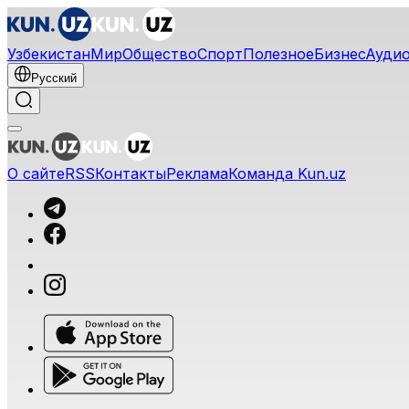
Узбекистан
Мир
Общество
Спорт
Полезное
Бизнес
Ауди
Русский
О сайте
RSS
Контакты
Реклама
Команда Kun.uz