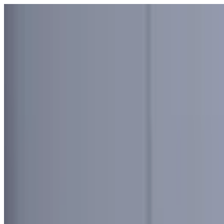
Узбекистан
Мир
Общество
Спорт
Полезное
Бизнес
Ауди
Русский
Русский
Реклама
Узбекистан
|
01:04 / 08.03.2020