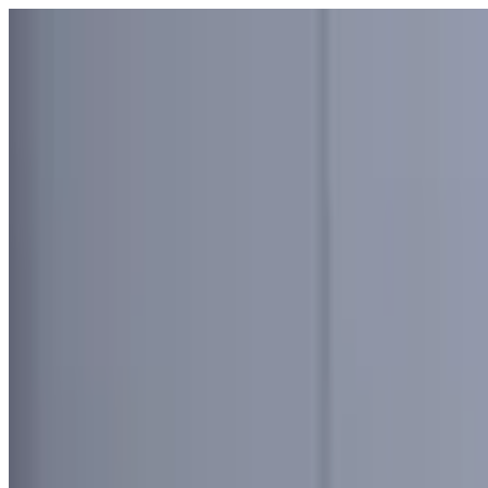
Узбекистан
Мир
Общество
Спорт
Полезное
Бизнес
Ауди
Русский
Русский
Реклама
Узбекистан
|
02:12 / 03.04.2021