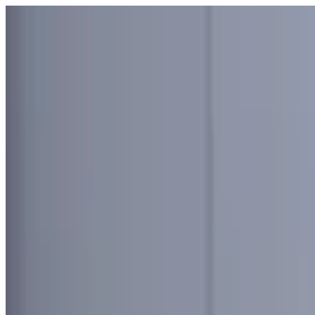
Узбекистан
Мир
Общество
Спорт
Полезное
Бизнес
Ауди
Русский
Русский
Реклама
Узбекистан
|
00:08 / 18.07.2021