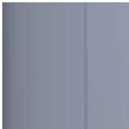
Узбекистан
Мир
Общество
Спорт
Полезное
Бизнес
Ауди
Русский
Русский
Реклама
Общество
|
00:39 / 25.07.2022