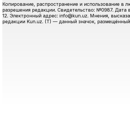
Копирование, распространение и использование в л
разрешения редакции. Свидетельство: №0987. Дата вы
12. Электронный адрес:
info@kun.uz
. Мнения, высказ
редакции Kun.uz. (T) — данный значок, размещённый
Главная
Лента
Передачи
Аудио
Меню