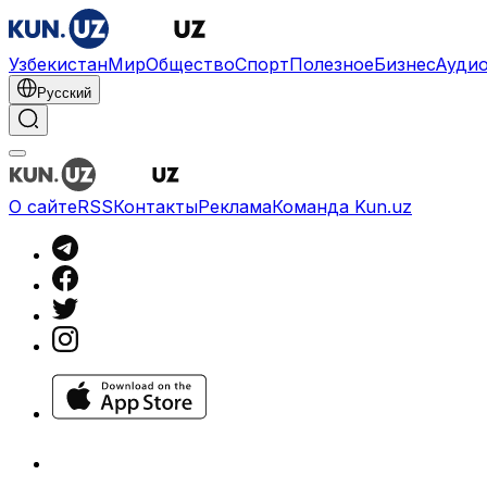
Узбекистан
Мир
Общество
Спорт
Полезное
Бизнес
Ауди
Русский
О сайте
RSS
Контакты
Реклама
Команда Kun.uz