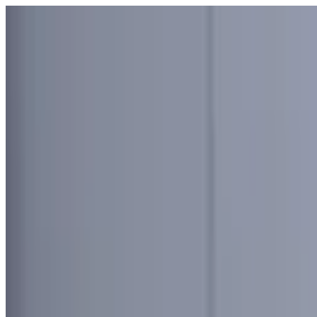
Узбекистан
Мир
Общество
Спорт
Полезное
Бизнес
Ауди
Русский
Русский
Реклама
Узбекистан
|
00:29 / 28.05.2024