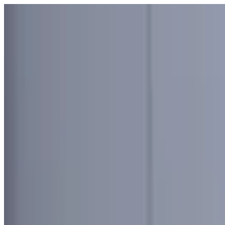
Узбекистан
Мир
Общество
Спорт
Полезное
Бизнес
Ауди
Русский
Русский
Реклама
Узбекистан
|
00:55 / 17.05.2025