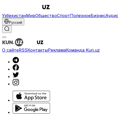
Узбекистан
Мир
Общество
Спорт
Полезное
Бизнес
Ауди
Русский
О сайте
RSS
Контакты
Реклама
Команда Kun.uz