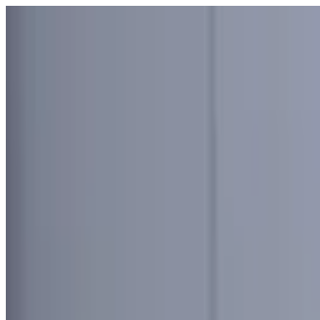
Узбекистан
Мир
Общество
Спорт
Полезное
Бизнес
Ауди
Русский
Русский
Реклама
Узбекистан
|
03:57 / 06.03.2026