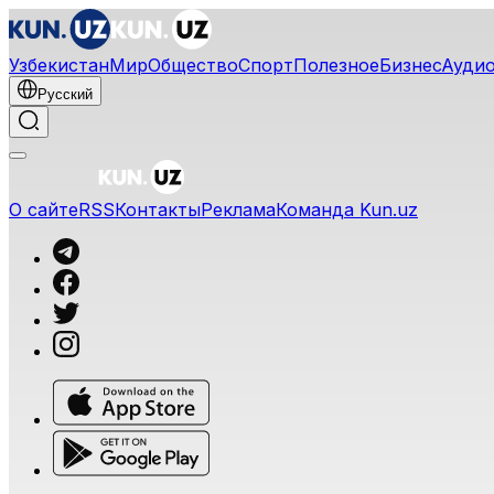
Узбекистан
Мир
Общество
Спорт
Полезное
Бизнес
Ауди
Русский
О сайте
RSS
Контакты
Реклама
Команда Kun.uz