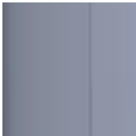
Узбекистан
Мир
Общество
Спорт
Полезное
Бизнес
Ауди
Русский
Русский
Реклама
Узбекистан
|
02:59 / 15.05.2026