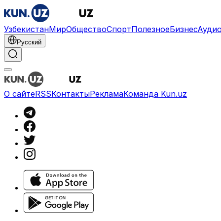
Узбекистан
Мир
Общество
Спорт
Полезное
Бизнес
Ауди
Русский
О сайте
RSS
Контакты
Реклама
Команда Kun.uz