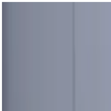
Узбекистан
Мир
Общество
Спорт
Полезное
Бизнес
Ауди
Русский
Русский
Реклама
Узбекистан
|
16:32 / 20.05.2026