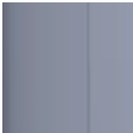
Узбекистан
Мир
Общество
Спорт
Полезное
Бизнес
Ауди
Русский
Русский
Реклама
Узбекистан
|
00:31 / 22.05.2026