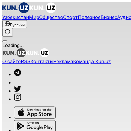
Узбекистан
Мир
Общество
Спорт
Полезное
Бизнес
Ауди
Русский
Loading…
О сайте
RSS
Контакты
Реклама
Команда Kun.uz