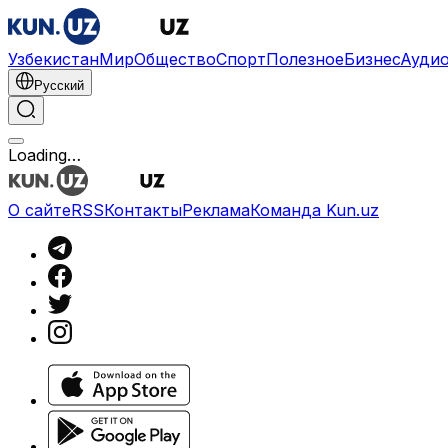
Узбекистан
Мир
Общество
Спорт
Полезное
Бизнес
Ауди
Русский
Loading…
О сайте
RSS
Контакты
Реклама
Команда Kun.uz