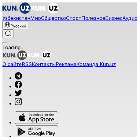
Узбекистан
Мир
Общество
Спорт
Полезное
Бизнес
Ауди
Русский
Loading…
О сайте
RSS
Контакты
Реклама
Команда Kun.uz