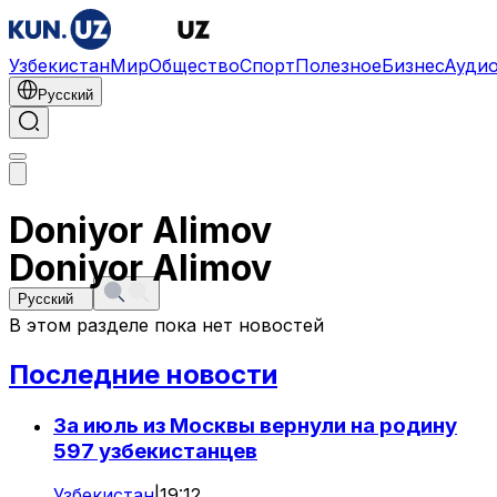
Узбекистан
Мир
Общество
Спорт
Полезное
Бизнес
Ауди
Русский
Doniyor Alimov
Doniyor Alimov
Русский
В этом разделе пока нет новостей
Последние новости
За июль из Москвы вернули на родину
597 узбекистанцев
Узбекистан
|
19:12