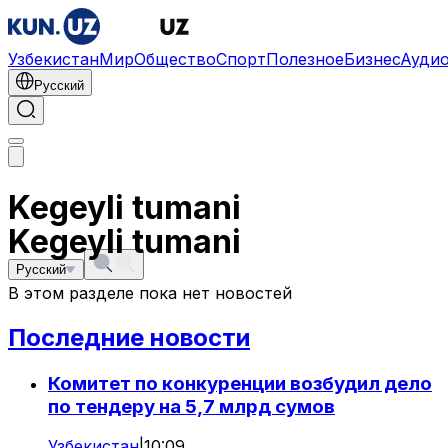
Узбекистан
Мир
Общество
Спорт
Полезное
Бизнес
Ауди
Русский
Kegeyli tumani
Kegeyli tumani
Русский
В этом разделе пока нет новостей
Последние новости
Комитет по конкуренции возбудил дело
по тендеру на 5,7 млрд сумов
Узбекистан
|
10:09