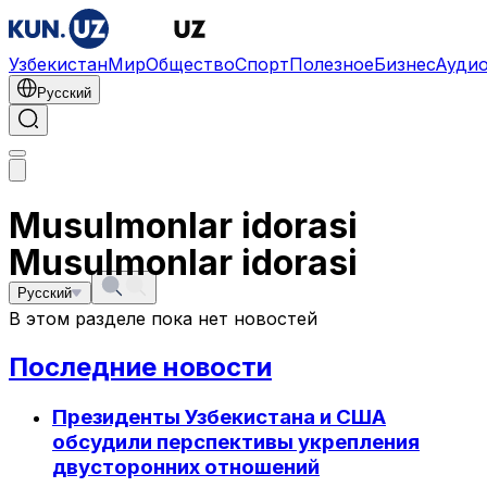
Узбекистан
Мир
Общество
Спорт
Полезное
Бизнес
Ауди
Русский
Musulmonlar idorasi
Musulmonlar idorasi
Русский
В этом разделе пока нет новостей
Последние новости
Президенты Узбекистана и США
обсудили перспективы укрепления
двусторонних отношений