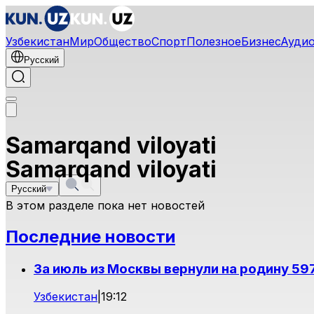
Узбекистан
Мир
Общество
Спорт
Полезное
Бизнес
Ауди
Русский
Samarqand viloyati
Samarqand viloyati
Русский
В этом разделе пока нет новостей
Последние новости
За июль из Москвы вернули на родину 59
Узбекистан
|
19:12