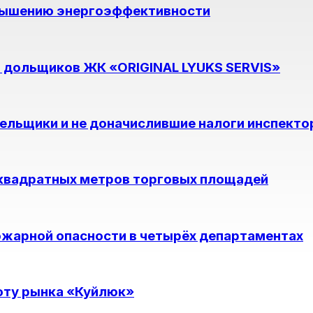
овышению энергоэффективности
 дольщиков ЖК «ORIGINAL LYUKS SERVIS»
ельщики и не доначислившие налоги инспект
 квадратных метров торговых площадей
ожарной опасности в четырёх департаментах
оту рынка «Куйлюк»