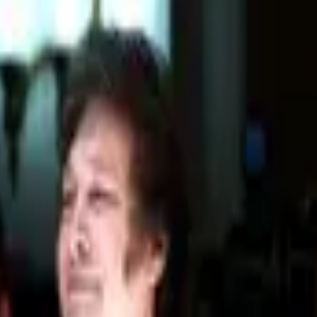
й
аявлений президента этой страны
государственные СМИ
й
аваро о ЧМ и ужесточение ПДД - новости нед