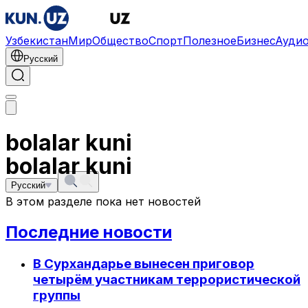
Узбекистан
Мир
Общество
Спорт
Полезное
Бизнес
Ауди
Русский
bolalar kuni
bolalar kuni
Русский
В этом разделе пока нет новостей
Последние новости
В Сурхандарье вынесен приговор
четырём участникам террористической
группы