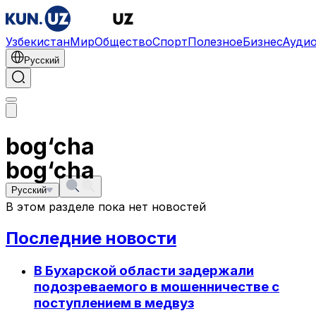
Узбекистан
Мир
Общество
Спорт
Полезное
Бизнес
Ауди
Русский
bog‘cha
bog‘cha
Русский
В этом разделе пока нет новостей
Последние новости
В Бухарской области задержали
подозреваемого в мошенничестве с
поступлением в медвуз