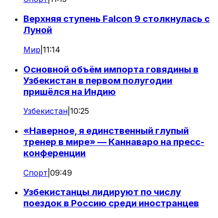
Верхняя ступень Falcon 9 столкнулась с
Луной
Мир
|
11:14
Основной объём импорта говядины в
Узбекистан в первом полугодии
пришёлся на Индию
Узбекистан
|
10:25
«Наверное, я единственный глупый
тренер в мире» — Каннаваро на пресс-
конференции
Спорт
|
09:49
Узбекистанцы лидируют по числу
поездок в Россию среди иностранцев