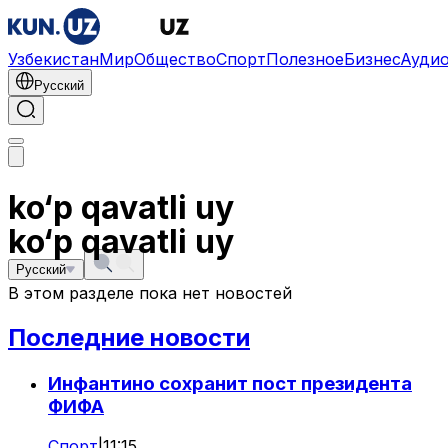
Узбекистан
Мир
Общество
Спорт
Полезное
Бизнес
Ауди
Русский
ko‘p qavatli uy
ko‘p qavatli uy
Русский
В этом разделе пока нет новостей
Последние новости
Инфантино сохранит пост президента
ФИФА
Спорт
|
11:15