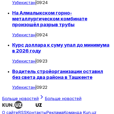
Узбекистан
|
09:24
На Алмалыкском горно-
металлургическом комбинате
произошёл разрыв трубы
Узбекистан
|
09:24
Курс доллара к суму упал до минимума
в 2026 году
Узбекистан
|
09:23
Водитель стройорганизации оставил
без света два района в Ташкенте
Узбекистан
|
09:22
Больше новостей
Больше новостей
О сайте
RSS
Контакты
Реклама
Команда Kun.uz