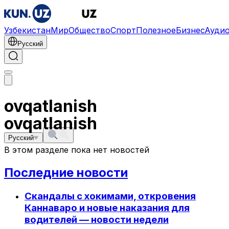
Узбекистан
Мир
Общество
Спорт
Полезное
Бизнес
Ауди
Русский
ovqatlanish
ovqatlanish
Русский
В этом разделе пока нет новостей
Последние новости
Скандалы с хокимами, откровения
Каннаваро и новые наказания для
водителей — новости недели