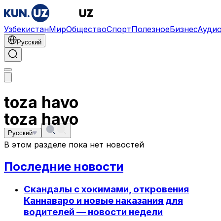
Узбекистан
Мир
Общество
Спорт
Полезное
Бизнес
Ауди
Русский
toza havo
toza havo
Русский
В этом разделе пока нет новостей
Последние новости
Скандалы с хокимами, откровения
Каннаваро и новые наказания для
водителей — новости недели