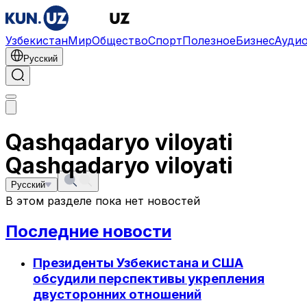
Узбекистан
Мир
Общество
Спорт
Полезное
Бизнес
Ауди
Русский
Qashqadaryo viloyati
Qashqadaryo viloyati
Русский
В этом разделе пока нет новостей
Последние новости
Президенты Узбекистана и США
обсудили перспективы укрепления
двусторонних отношений